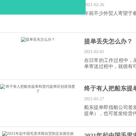
2021-02-26
年前不少外贸人寄望于
提单丢失怎么办？
2021-02-01
在日常的工作过程中，
单寄送过程中，就很有
终于有人把船东提
2021-01-17
船东提单即指船公司签发
提单），也可签发给货
2021年起中国毛