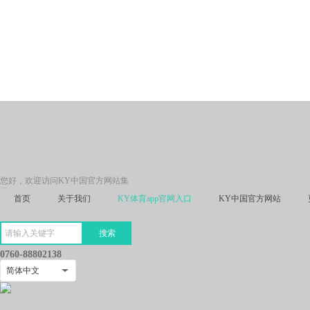
您好，欢迎访问KY中国官方网站集
团
首页
关于我们
KY体育app官网入口
KY中国官方网站
搜索
0760-88802138
简体中文