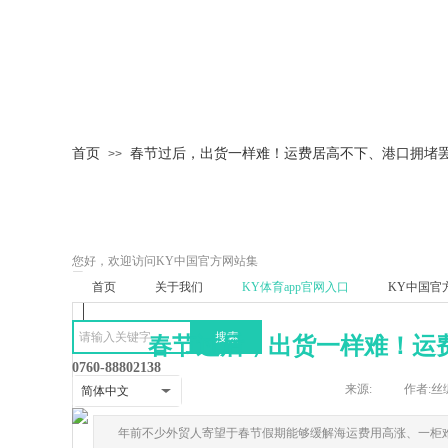
首页
春节过后，出货一样难！运费居高不下、港口拥堵
>>
您好，欢迎访问KY中国官方网站集
团
首页
关于我们
KY体育app官网入口
KY中国官
搜索
春节过后，出货一样难！运
0760-88802138
来源:
|
作者:
丝
简体中文
年前不少外贸人寄望于春节假期能够缓解海运费用高涨、一柜