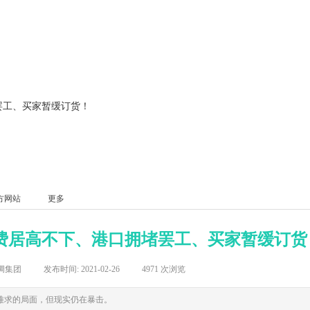
罢工、买家暂缓订货！
方网站
更多
费居高不下、港口拥堵罢工、买家暂缓订货
绸集团
|
发布时间:
2021-02-26
|
4971
次浏览
难求的局面，但现实仍在暴击。