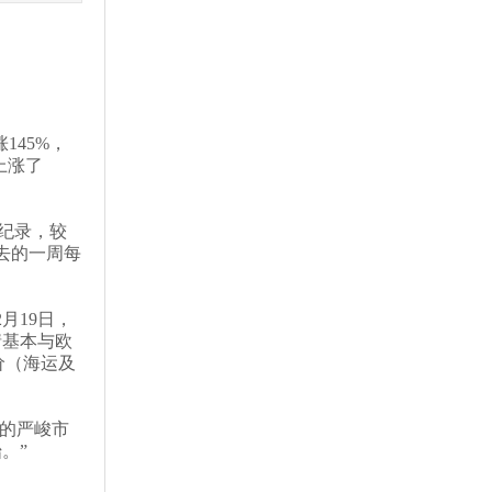
涨
145%
，
上涨了
纪录，较
去的一周每
2
月
19
日，
情基本与欧
价（海运及
的严峻市
始。
”