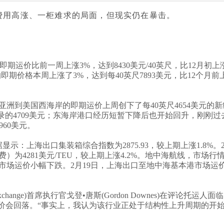
费用高涨、一柜难求的局面，但现实仍在暴击。
即期运价比前一周上涨
3%
，达到
8430
美元
/40
英尺，比
12
月初上
的即期价格本周上涨了
3%
，达到每
40
英尺
7893
美元，比
12
个月前
亚洲到美国西海岸的即期运价上周创下了每
40
英尺
4654
美元的新
录的
4709
美元；东海岸港口经历短暂下降后也开始回升，刚刚过
960
美元。
据显示：上海出口集装箱综合指数为
2875.93
，较上期上涨
1.8%
。
费）为
4281
美元
/TEU
，较上期上涨
4.2%
。地中海航线，市场行
市场运价小幅下跌。
2
月
19
日，上海出口至地中海基本港市场运
。
xchange)
首席执行官戈登
•
唐斯
(Gordon Downes)
在评论托运人面临
价会回落。
“
事实上，我认为该行业正处于结构性上升周期的开