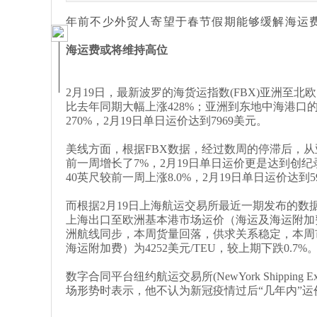
年前不少外贸人寄望于春节假期能够缓解海运
海运费或将维持高位
2
月
19
日，最新波罗的海货运指数
(FBX)
亚洲至北欧
比去年同期大幅上涨
428%
；亚洲到东地中海港口
270%
，
2
月
19
日单日运价达到
7969
美元。
美线方面，根据
FBX
数据，经过数周的停滞后，从
前一周增长了
7%
，
2
月
19
日单日运价更是达到创纪
40
英尺较前一周上涨
8.0%
，
2
月
19
日单日运价达到
5
而根据
2
月
19
日上海航运交易所最近一期发布的数
上海出口至欧洲基本港市场运价（海运及海运附加
洲航线同步，本周货量回落，供求关系稳定，本周
海运附加费）为
4252
美元
/TEU
，较上期下跌
0.7%
数字合同平台纽约航运交易所
(NewYork Shipping E
场形势时表示，他不认为新冠疫情过后
“
几年内
”
运